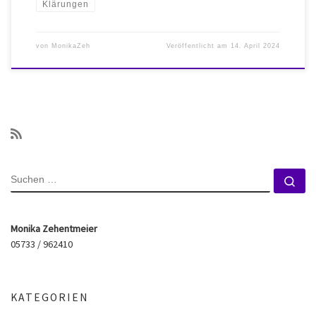
Klärungen
von
MonikaZeh
Veröffentlicht am
14. April 2024
SUCHE
Su
Monika Zehentmeier
05733 / 962410
KATEGORIEN