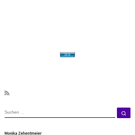
SUCHE
Su
Monika Zehentmeier