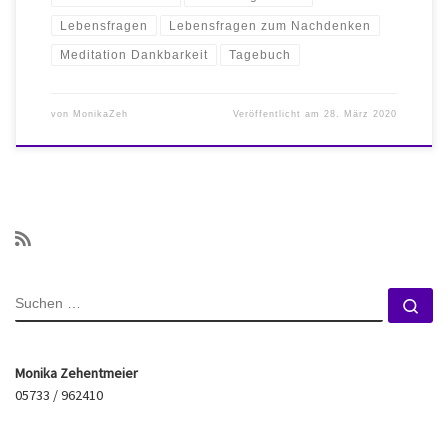
Lebensfragen
Lebensfragen zum Nachdenken
Meditation Dankbarkeit
Tagebuch
von
MonikaZeh
Veröffentlicht am
28. März 2020
SUCHE
Su
Monika Zehentmeier
05733 / 962410