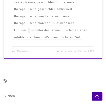
seelen träume geschichten für die seele
therapeutische geschichten selbstwert
therapeutische märchen erwachsene
therapeutische märchen für erwachsene
Urbilder
urbilder des lebens
urbilder leben
urbilder märchen
Weg zum höchsten Ziel
von
MonikaZeh
Veröffentlicht am
21. Juli 2019
SUCHE
Su