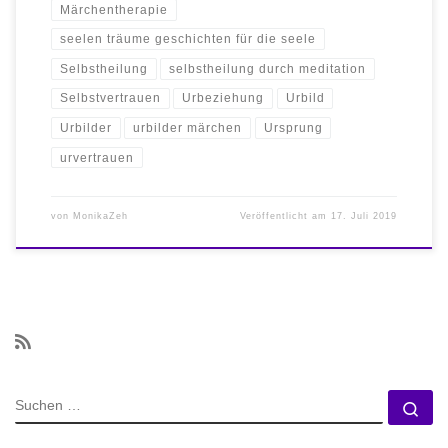
Märchentherapie
seelen träume geschichten für die seele
Selbstheilung
selbstheilung durch meditation
Selbstvertrauen
Urbeziehung
Urbild
Urbilder
urbilder märchen
Ursprung
urvertrauen
von
MonikaZeh
Veröffentlicht am
17. Juli 2019
SUCHE
Su