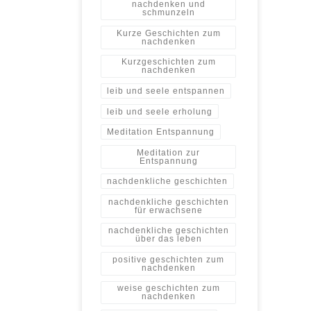
nachdenken und
schmunzeln
Kurze Geschichten zum
nachdenken
Kurzgeschichten zum
nachdenken
leib und seele entspannen
leib und seele erholung
Meditation Entspannung
Meditation zur
Entspannung
nachdenkliche geschichten
nachdenkliche geschichten
für erwachsene
nachdenkliche geschichten
über das leben
positive geschichten zum
nachdenken
weise geschichten zum
nachdenken