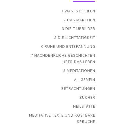
1 WAS IST HEILEN
2 DAS MÄRCHEN
3 DIE 7 URBILDER
5 DIE LICHTTÄTIGKEIT
6 RUHE UND ENTSPANNUNG
7 NACHDENKLICHE GESCHICHTEN
ÜBER DAS LEBEN
8 MEDITATIONEN
ALLGEMEIN
BETRACHTUNGEN
BÜCHER
HEILSTÄTTE
MEDITATIVE TEXTE UND KOSTBARE
SPRÜCHE