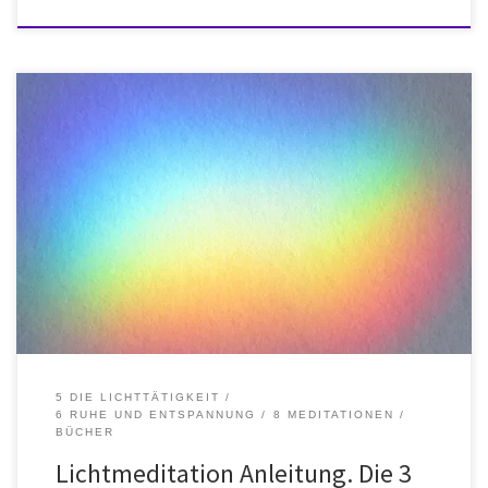
Die Licht-Tätigkeit Lichtmeditation mit den drei Lichtern
Grundsätze: der Mensch ist ein Lichtwesen. Der Mensch hat seinen
Ursprung und sein Ziel im Licht. Die Materie und das Universum, das
wir kennen, sind verdichtetes Licht. Es liegt an der Bewusstheit des
Menschen, ob er sich dieser Grundsätze bewusst wird, ob […]
5 DIE LICHTTÄTIGKEIT
6 RUHE UND ENTSPANNUNG
8 MEDITATIONEN
BÜCHER
Lichtmeditation Anleitung. Die 3