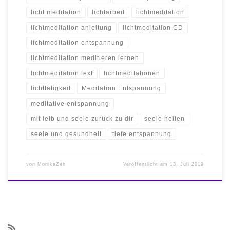
licht meditation
lichtarbeit
lichtmeditation
lichtmeditation anleitung
lichtmeditation CD
lichtmeditation entspannung
lichtmeditation meditieren lernen
lichtmeditation text
lichtmeditationen
lichttätigkeit
Meditation Entspannung
meditative entspannung
mit leib und seele zurück zu dir
seele heilen
seele und gesundheit
tiefe entspannung
von
MonikaZeh
Veröffentlicht am
13. Juli 2019