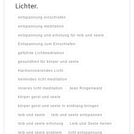
Lichter.
entspannung einschlafen
entspannung meditation
entspannung und erholung für leib und seele
Entspannung zum Einschlafen
geführte Lichtmeditation
gesundheit für körper und seele
Harmonisierendes Licht
heilendes licht meditation
inneres licht meditation
Jean Ringenwald
körper geist und seele
körper geist und seele in einklang bringen
leib und seele
leib und seele entspannen
leib und seele erholung
Leib und Seele heilen
leib und seele problem
licht entspannung