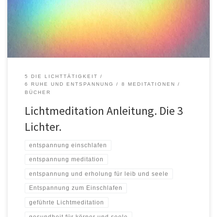
wir kennen, sind verdichtetes Licht. Es liegt an der Bewusstheit des
Menschen, ob er sich dieser Grundsätze bewusst wird, ob […]
5 DIE LICHTTÄTIGKEIT
6 RUHE UND ENTSPANNUNG
8 MEDITATIONEN
BÜCHER
Lichtmeditation Anleitung. Die 3
Lichter.
entspannung einschlafen
entspannung meditation
entspannung und erholung für leib und seele
Entspannung zum Einschlafen
geführte Lichtmeditation
gesundheit für körper und seele