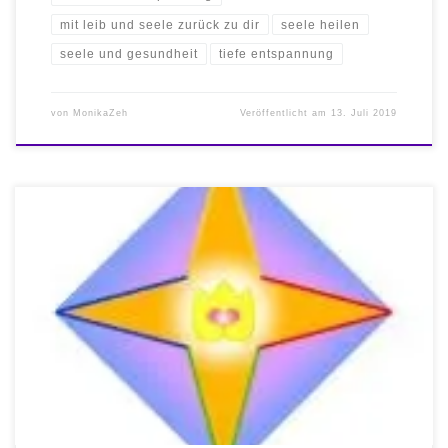
mit leib und seele zurück zu dir
seele heilen
seele und gesundheit
tiefe entspannung
von
MonikaZeh
Veröffentlicht am
13. Juli 2019
Krisen bewältigen Die Märchentherapie ist ein Weg, der Schritt für
Schritt ins Aller-Innerste führt, dorthin, wo jeder Mensch selbst
wahrnehmen kann, dass alles, was er braucht, in ihm selbst zu
finden ist. Das Ziel der Märchen- und Licht-Therapie Ziel ist es, mit
sich selbst, seinem Schicksal, seinem Leben Frieden zu […]