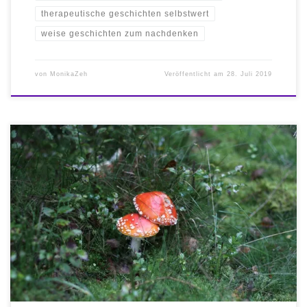
therapeutische geschichten selbstwert
weise geschichten zum nachdenken
von
MonikaZeh
Veröffentlicht am
28. Juli 2019
Ein junger Mann fand, er habe zu wenig Glück im Leben, und er
beschloss, Gott aufzusuchen, um ihn zu bitten, das zu ändern. Man
sagte ihm, Gott wohne in der Tiefe eines dunklen Waldes, und so
machte er sich auf den Weg. Am Waldrand traf er einen Wolf.
»Junger Mann, […]