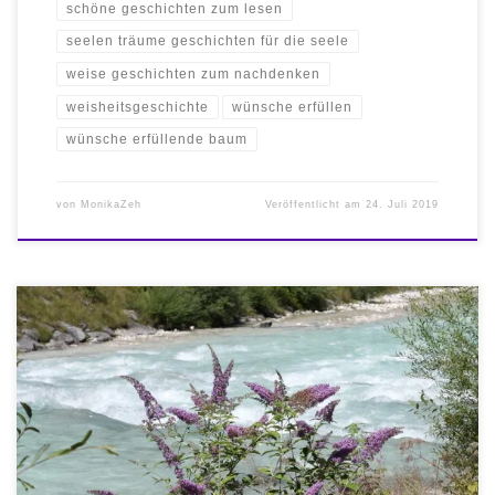
schöne geschichten zum lesen
seelen träume geschichten für die seele
weise geschichten zum nachdenken
weisheitsgeschichte
wünsche erfüllen
wünsche erfüllende baum
von
MonikaZeh
Veröffentlicht am
24. Juli 2019
Ein Schüler war mit dem Erfolg seiner Übungen unzufrieden. Da
erzählte der Meister ihm folgende Geschichte: „Einem Schüler war
als ständige Regel gesagt worden: Wer sucht, der findet; und wer
anklopft, dem wird aufgetan. Eines Tages setzte er sich in den
Kopf, die Wahrheit dieser Regel zu prüfen. […]