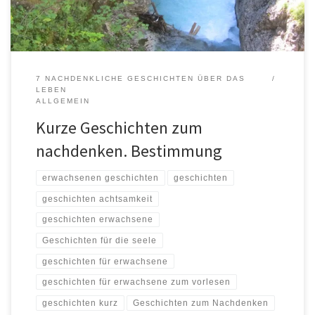
7 NACHDENKLICHE GESCHICHTEN ÜBER DAS
LEBEN
ALLGEMEIN
Kurze Geschichten zum
nachdenken. Bestimmung
erwachsenen geschichten
geschichten
geschichten achtsamkeit
geschichten erwachsene
Geschichten für die seele
geschichten für erwachsene
geschichten für erwachsene zum vorlesen
geschichten kurz
Geschichten zum Nachdenken