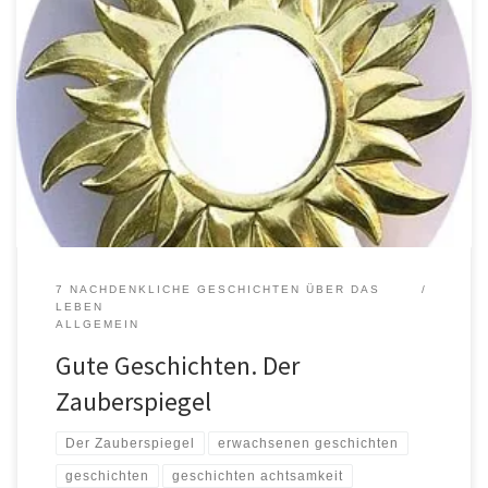
Eine alte Sage erzählt von einem Zauberspiegel – dieser Spiegel
hatte eine ganz besondere Eigenschaft. Wer in diesen Spiegel
schaute, sah sich selbst so, wie er wirklich ist – sein wahres Wesen,
sein Höheres „ICH“. Keineswegs so, wie er sich selbst einschätzte,
oder wie seine Freunde ihn sahen oder seine […]
7 NACHDENKLICHE GESCHICHTEN ÜBER DAS
LEBEN
ALLGEMEIN
Gute Geschichten. Der
Zauberspiegel
Der Zauberspiegel
erwachsenen geschichten
geschichten
geschichten achtsamkeit