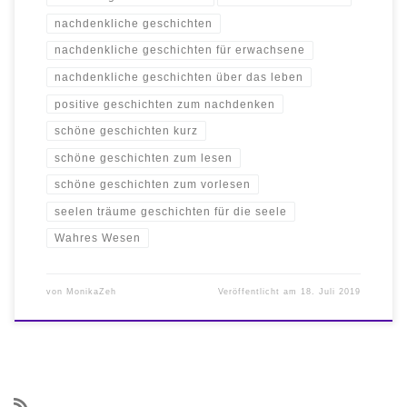
nachdenkliche geschichten
nachdenkliche geschichten für erwachsene
nachdenkliche geschichten über das leben
positive geschichten zum nachdenken
schöne geschichten kurz
schöne geschichten zum lesen
schöne geschichten zum vorlesen
seelen träume geschichten für die seele
Wahres Wesen
von
MonikaZeh
Veröffentlicht am
18. Juli 2019