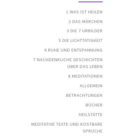
1 WAS IST HEILEN
2 DAS MÄRCHEN
3 DIE 7 URBILDER
5 DIE LICHTTÄTIGKEIT
6 RUHE UND ENTSPANNUNG
7 NACHDENKLICHE GESCHICHTEN
ÜBER DAS LEBEN
8 MEDITATIONEN
ALLGEMEIN
BETRACHTUNGEN
BÜCHER
HEILSTÄTTE
MEDITATIVE TEXTE UND KOSTBARE
SPRÜCHE