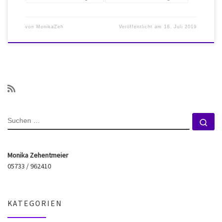
von
MonikaZeh
Veröffentlicht am
18. Juli 2019
SUCHE
Su
Monika Zehentmeier
05733 / 962410
KATEGORIEN