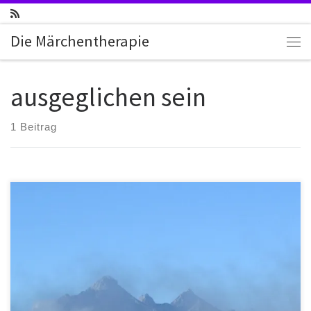
Zum Inhalt springen
Die Märchentherapie
Me
ausgeglichen sein
1 Beitrag
Einfache Meditationen. Auf zum Heiligen Berg Deiner Seele! Die
Sehnsucht nach Entspannung und Harmonie in Seele und Leib ist
groß für den Menschen der im Alltag und Beruf seine Frau/seinen
Mann stehen muss oder mag. Bis an den Rand der Erschöpfung
sind wir gefordert unser Bestes zu geben, sowohl im […]