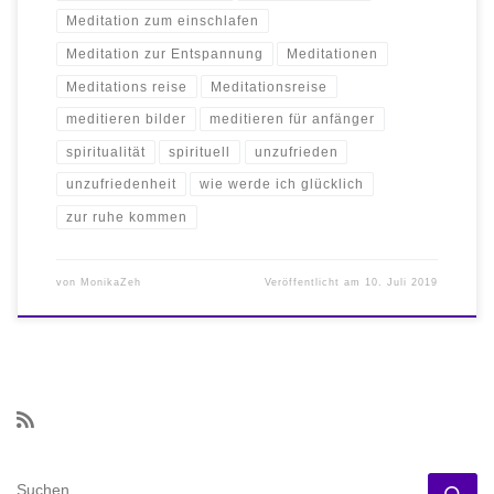
Meditation zum einschlafen
Meditation zur Entspannung
Meditationen
Meditations reise
Meditationsreise
meditieren bilder
meditieren für anfänger
spiritualität
spirituell
unzufrieden
unzufriedenheit
wie werde ich glücklich
zur ruhe kommen
von
MonikaZeh
Veröffentlicht am
10. Juli 2019
SUCHE
Su