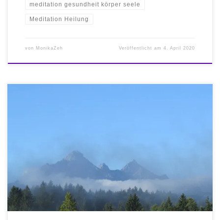
meditation gesundheit körper seele
Meditation Heilung
von
MonikaZeh
Veröffentlicht am
4. April 2020
Einfache Meditationen. Auf zum Heiligen Berg Deiner Seele! Die
Sehnsucht nach Entspannung und Harmonie in Seele und Leib ist
groß für den Menschen der im Alltag und Beruf seine Frau/seinen
Mann stehen muss oder mag. Bis an den Rand der Erschöpfung
sind wir gefordert unser Bestes zu geben, sowohl im […]