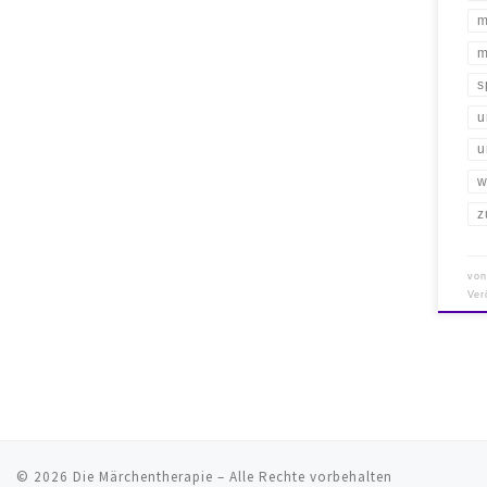
m
m
s
u
u
w
z
vo
Ver
© 2026
Die Märchentherapie
– Alle Rechte vorbehalten