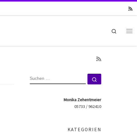
Search
Me
SUCHE
Suchen …
Monika Zehentmeier
05733 / 962410
KATEGORIEN