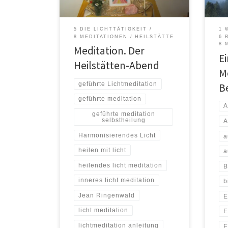
unsere eigenen Lichtkräfte und
Beru
stellen sie den anderen Mitmenschen
muss
zur Verfügung, denn jeder Mensch hat
Ersc
5 DIE LICHTTÄTIGKEIT
1 
sie in sich und regeneriert sich sehr
Best
8 MEDITATIONEN
HEILSTÄTTE
6 
gut, […]
8 
Meditation. Der
E
Heilstätten-Abend
M
geführte Lichtmeditation
B
geführte meditation
A
geführte meditation
selbstheilung
A
Harmonisierendes Licht
a
heilen mit licht
a
heilendes licht meditation
B
inneres licht meditation
b
Jean Ringenwald
E
licht meditation
E
lichtmeditation anleitung
E