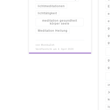
lichtmeditationen
E
lichttätigkeit
e
meditation gesundheit
e
körper seele
g
Meditation Heilung
g
g
von
MonikaZeh
Veröffentlicht am
4. April 2020
g
g
i
J
k
l