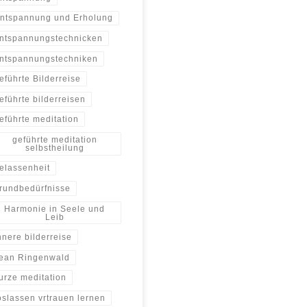
ntspannung und Erholung
ntspannungstechnicken
ntspannungstechniken
eführte Bilderreise
eführte bilderreisen
eführte meditation
geführte meditation
selbstheilung
elassenheit
rundbedürfnisse
Harmonie in Seele und
Leib
nnere bilderreise
ean Ringenwald
urze meditation
oslassen vrtrauen lernen