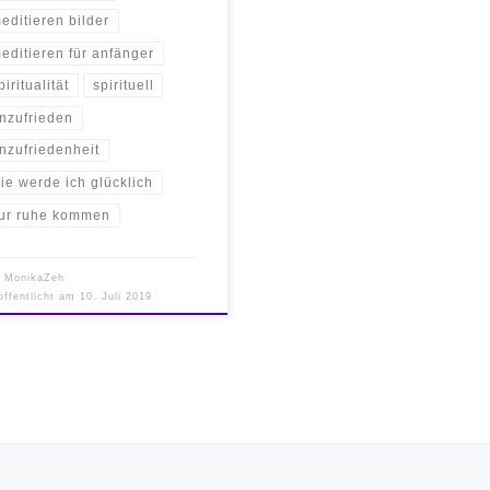
editieren bilder
editieren für anfänger
piritualität
spirituell
nzufrieden
nzufriedenheit
ie werde ich glücklich
ur ruhe kommen
n
MonikaZeh
öffentlicht am
10. Juli 2019