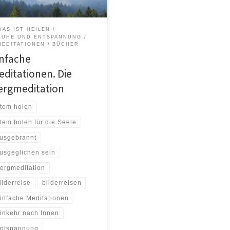
f seine Frau/seinen Mann stehen
 oder mag. Bis an den Rand der
höpfung sind wir gefordert unser
WAS IST HEILEN
es zu geben, sowohl im […]
RUHE UND ENTSPANNUNG
MEDITATIONEN
BÜCHER
infache
editationen. Die
ergmeditation
tem holen
tem holen für die Seele
usgebrannt
usgeglichen sein
ergmeditation
ilderreise
bilderreisen
infache Meditationen
inkehr nach Innen
ntspannung