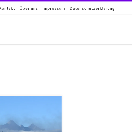
Kontakt
Über uns
Impressum
Datenschutzerklärung
ache Meditationen. Auf zum
igen Berg Deiner Seele! Die
sucht nach Entspannung und
onie in Seele und Leib ist groß
den Menschen der im Alltag und